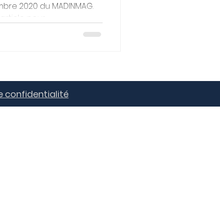
embre 2020 du MADINMAG.
rticle pour...
e confidentialité