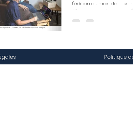
l'édition du mois de nov
Cliquez sur ce lien ou sur l'a
égales
Politique d