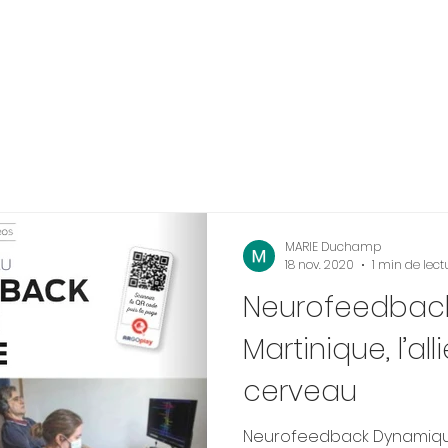
MARIE Duchamp
18 nov. 2020
1 min de lect
Neurofeedbac
Martinique, l’al
cerveau
Neurofeedback Dynamiqu